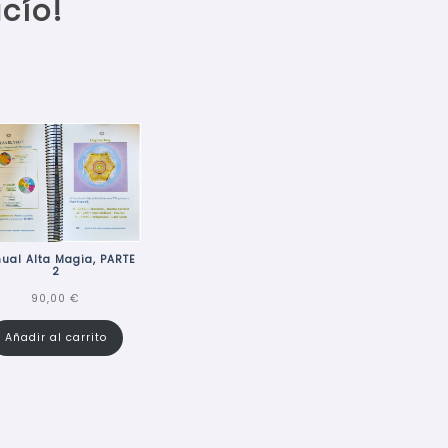
cío!
ual Alta Magia, PARTE
2
90,00
€
Añadir al carrito