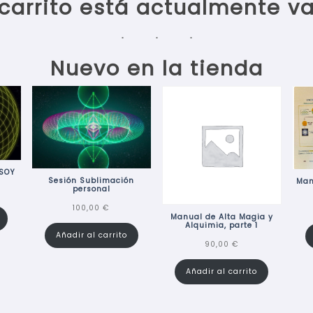
 carrito está actualmente va
Nuevo en la tienda
 SOY
Sesión Sublimación
Man
personal
100,00
€
Manual de Alta Magia y
Alquimia, parte 1
Añadir al carrito
90,00
€
Añadir al carrito