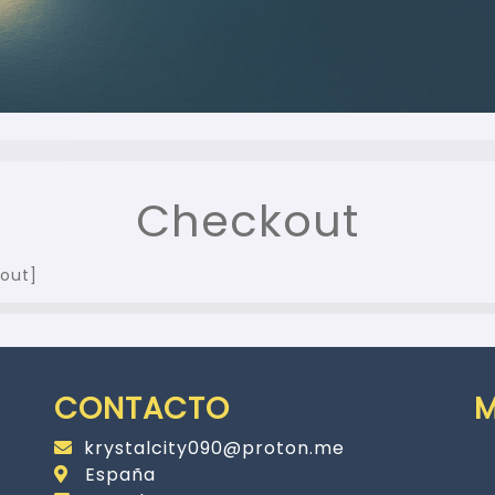
Checkout
out]
CONTACTO
krystalcity090@proton.me
España