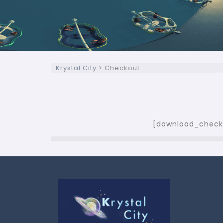
Krystal City
>
Checkout
[download_check