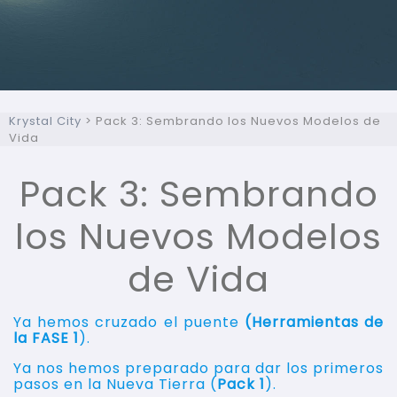
Krystal City
>
Pack 3: Sembrando los Nuevos Modelos de
Vida
Pack 3: Sembrando
los Nuevos Modelos
de Vida
Ya hemos cruzado el puente
(Herramientas de
la FASE 1
).
Ya nos hemos preparado para dar los primeros
pasos en la Nueva Tierra (
Pack 1
).