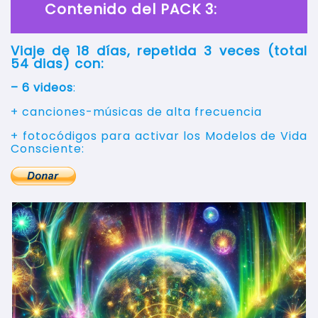
Contenido del PACK 3:
Viaje de 18 días,
repetida 3 veces (total
54 dias)
con:
–
6 videos
:
+ canciones-músicas de alta frecuencia
+ fotocódigos para activar los Modelos de Vida
Consciente: