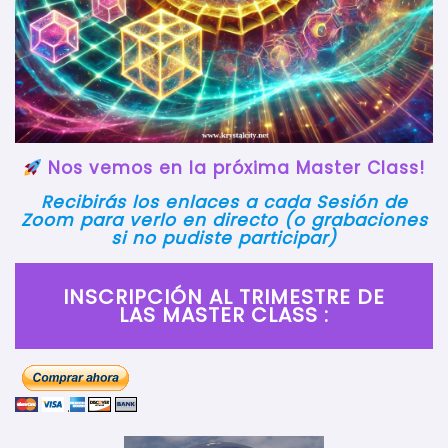
Nos vemos en la próxima Master Class!
Recibirás los enlaces a cada Sesión de
Zoom para verlo en directo (o grabaciones
si no pudiste participar)
INSCRIPCIÓN AL TRIMESTRE DE
LAS MASTER CLASS :