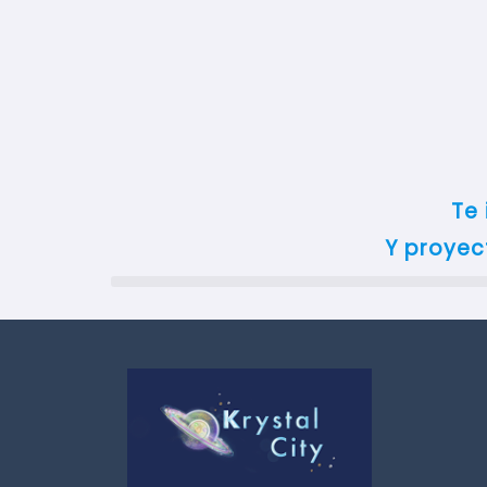
Te 
Y proyect