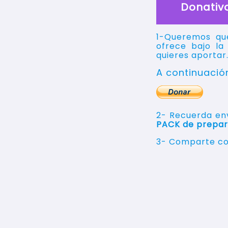
Donativo
1-Queremos que
ofrece bajo l
quieres aportar
A continuació
2- Recuerda en
PACK de prepara
3-
Comparte con