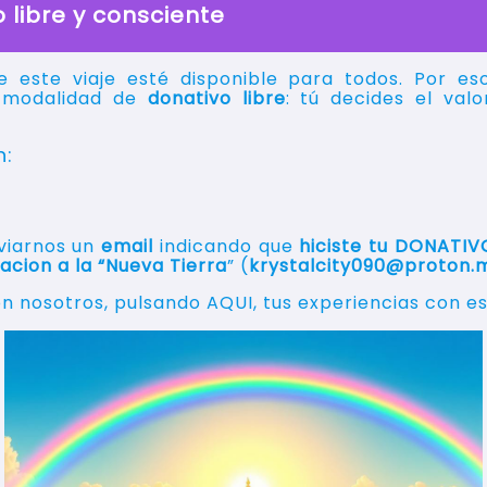
 libre y consciente
 este viaje esté disponible para todos. Por es
a modalidad de
donativo libre
: tú decides el val
.
n:
viarnos un
email
indicando que
hiciste tu DONATIVO
cion a la “Nueva Tierra
” (
krystalcity090@proton.
 nosotros, pulsando AQUI, tus experiencias con est