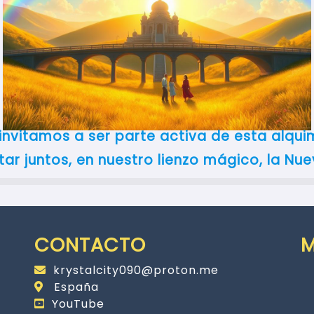
invitamos a ser parte activa de esta alqui
ar juntos, en nuestro lienzo mágico, la Nue
CONTACTO
krystalcity090@proton.me
España
YouTube