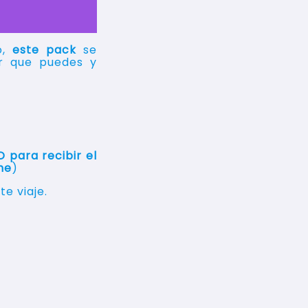
o,
este pack
se
or que puedes y
 para recibir el
me
)
e viaje.