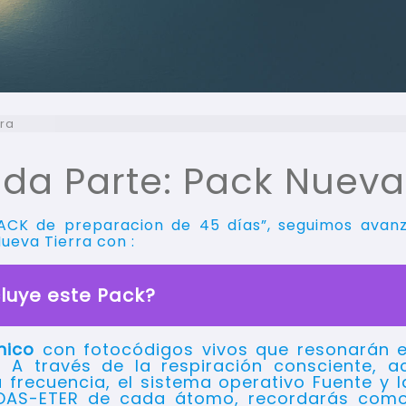
rra
da Parte: Pack Nueva 
ACK de preparacion de 45 días”, seguimos avan
ueva Tierra con :
luye este Pack?
nico
con fotocódigos vivos que resonarán e
 A través de la respiración consciente, a
ta frecuencia, el sistema operativo Fuente y 
DAS-ETER de cada átomo, recordarás como