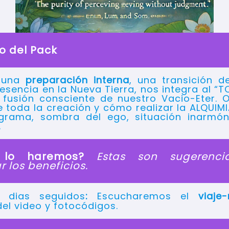
o del Pack
s una
preparación interna
, una transición 
resencia en la Nueva Tierra, nos integra al 
 fusión consciente de nuestro Vacio-Eter. 
e toda la creación y cómo realizar la ALQUIMI
ograma, sombra del ego, situación inarmó
.
 lo haremos?
Estas son sugerenci
r los beneficios.
 dias seguidos
:
Escucharemos el
viaje
del video y fotocódigos.