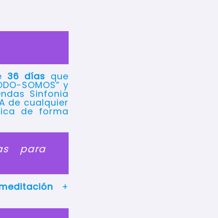
de
36 días
que
“TODO-SOMOS” y
Ondas Sinfonia
A de cualquier
nica de forma
as para
-meditación
+