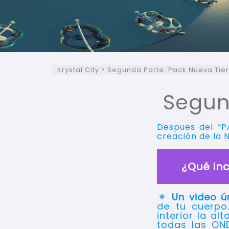
Krystal City
>
Segunda Parte: Pack Nueva Tie
Segun
Despues del “P
creación de la N
¿Qué inc
Un video ú
de tu cuerpo.
interior la al
todas las ON