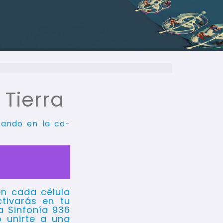
Tierra
zando en la co-
n cada célula
ctivarás en tu
la Sinfonía 936
 unirte a una