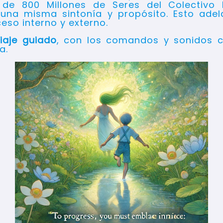
de 800 Millones de Seres del Colectivo
una misma sintonía y propósito. Esto adela
eso interno y externo.
iaje guiado
, con los comandos y sonidos c
a.