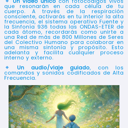
Un video único
con fotocódigos vivos
que resonarán en cada célula de tu
cuerpo. A través de la respiración
consciente, activarás en tu interior la alta
frecuencia, el sistema operativo Fuente y
la Sinfonía 936 todas las ONDAS-ETER de
cada átomo, recordarás como unirte a
una Red de más de 800 Millones de Seres
del Colectivo Humano para colaborar en
una misma sintonía y propósito. Esto
adelanta y facilita cualquier proceso
interno y externo.
Un audio/viaje guiado
, con los
comandos y sonidos codificados de Alta
Frecuencia.