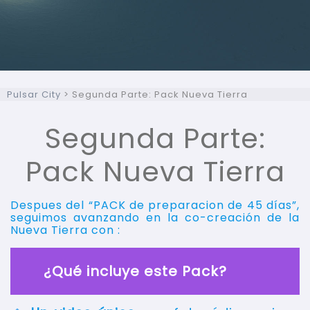
Pulsar City
>
Segunda Parte: Pack Nueva Tierra
Segunda Parte:
Pack Nueva Tierra
Despues del “PACK de preparacion de 45 días”,
seguimos avanzando en la co-creación de la
Nueva Tierra con :
¿Qué incluye este Pack?