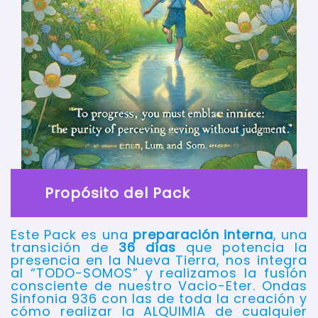
Propósito del Pack
Este Pack es una
preparación interna
, una
transición de
36 días
que potencia la
presencia en la Nueva Tierra, nos integra
al “TODO-SOMOS” y realizamos la fusión
consciente de nuestro Vacio-Eter. Ondas
Sinfonia 936 con las de toda la creación y
cómo realizar la ALQUIMIA de cualquier