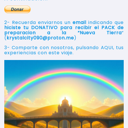
2- Recuerda enviarnos un
email
indicando que
hiciste tu DONATIVO para recibir el PACK de
preparacion a la “Nueva Tierra
”
(
krystalcity090@proton.me
)
3-
Comparte con nosotros, pulsando AQUI, tus
experiencias con este viaje.