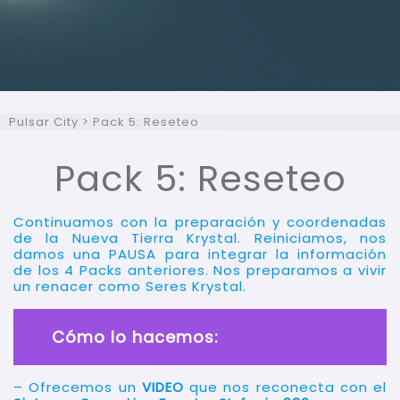
Pulsar City
>
Pack 5: Reseteo
Pack 5: Reseteo
Continuamos con la preparación y coordenadas
de la Nueva Tierra Krystal. Reiniciamos, nos
damos una PAUSA para integrar la información
de los 4 Packs anteriores. Nos preparamos a vivir
un renacer como Seres Krystal.
Cómo lo hacemos:
– Ofrecemos un
VIDEO
que nos reconecta con el