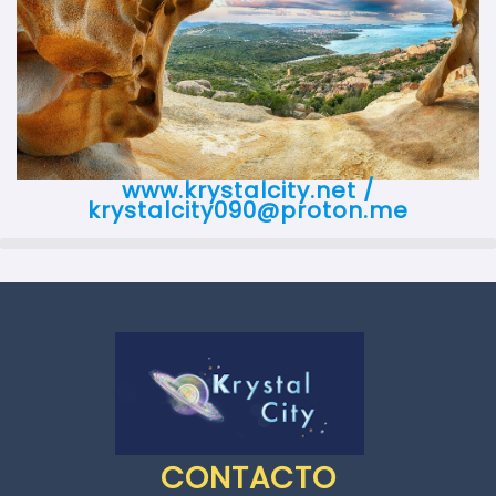
www.krystalcity.net /
krystalcity090@proton.me
CONTACTO