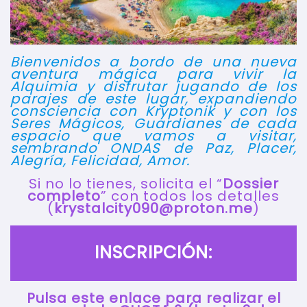
Bienvenidos a bordo de una nueva
aventura mágica para vivir la
Alquimia y disfrutar jugando de los
parajes de este lugar, expandiendo
consciencia con Kryptonik y con los
Seres Mágicos, Guardianes de cada
espacio que vamos a visitar,
sembrando ONDAS de Paz, Placer,
Alegría, Felicidad, Amor.
Si no lo tienes, solicita el “
Dossier
completo
” con todos los detalles
(
krystalcity090@proton.me
)
INSCRIPCIÓN:
Pulsa este enlace para realizar el