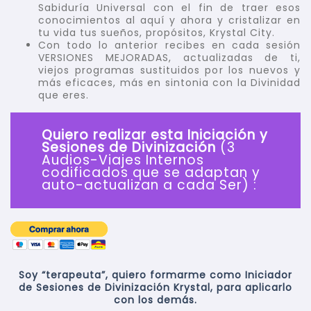
Sabiduría Universal con el fin de traer esos
conocimientos al aquí y ahora y cristalizar en
tu vida tus sueños, propósitos, Krystal City.
Con todo lo anterior recibes en cada sesión
VERSIONES MEJORADAS, actualizadas de ti,
viejos programas sustituidos por los nuevos y
más eficaces, más en sintonia con la Divinidad
que eres.
Quiero realizar esta Iniciación y
Sesiones de Divinización
(3
Audios-Viajes Internos
codificados que se adaptan y
auto-actualizan a cada Ser) :
Soy “terapeuta”, quiero formarme como Iniciador
de Sesiones de Divinización Krystal, para aplicarlo
con los demás.