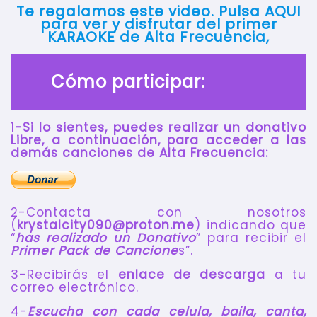
Te regalamos este video. Pulsa AQUI
para ver y disfrutar del primer
KARAOKE de Alta Frecuencia,
Cómo participar:
1
-Si lo sientes, puedes realizar un donativo
Libre, a continuación, para acceder a las
demás canciones de Alta Frecuencia:
2-Contacta con nosotros
(
krystalcity090@proton.me
) indicando que
“
has realizado un Donativo
” para recibir el
Primer Pack de Cancione
s”.
3-Recibirás el
enlace de descarga
a tu
correo electrónico.
4-
Escucha con cada celula, baila, canta,