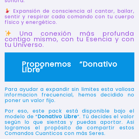
sonora.
Expansión de consciencia al cantar, bailar,
sentir y respirar cada comando con tu cuerpo
físico y energético.
Una conexión más profunda
contigo mismo, con tu Esencia y con
tu Universo.
Proponemos “Donativo
Libre”
Para ayudar a expandir sin limites esta valiosa
informacion frecuencial, hemos decidido no
poner un valor fijo.
Por eso, este pack está disponible bajo el
modelo de “
Donativo Libre
“. Tú decides el valor
según lo que sientas y puedas aportar. Asi
logramos el propósito de compartir estos
Comandos Cuanticos con más Seres.