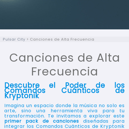
Pulsar City
>
Canciones de Alta Frecuencia
Canciones de Alta
Frecuencia
Descubre el Poder de los
Comandos Cuánticos de
Kryptonik
Imagina un espacio donde la música no solo es
arte, sino una herramienta viva para tu
transformación. Te invitamos a explorar este
primer pack de canciones
diseñadas para
integrar los Comandos Cuánticos de Kryptonik