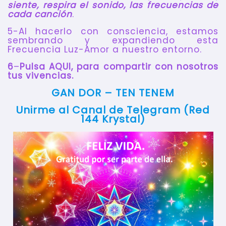
siente, respira el sonido, las frecuencias de
cada canción
.
5-Al hacerlo con consciencia, estamos
sembrando y expandiendo esta
Frecuencia Luz-Amor a nuestro entorno.
6
–
Pulsa AQUI, para compartir con nosotros
tus vivencias.
GAN DOR – TEN TENEM
Unirme al Canal de Telegram (Red
144 Krystal)