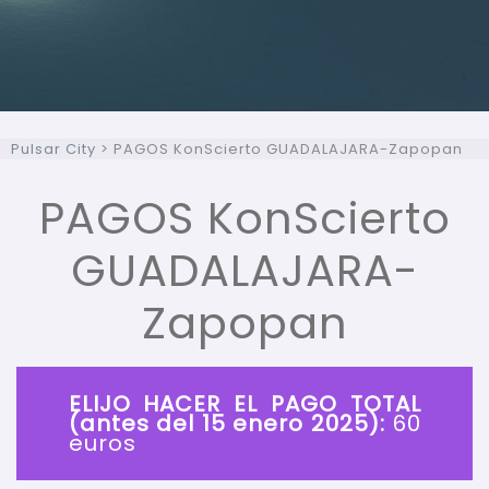
Pulsar City
>
PAGOS KonScierto GUADALAJARA-Zapopan
PAGOS KonScierto
GUADALAJARA-
Zapopan
ELIJO HACER EL PAGO TOTAL
(antes del 15 enero 2025):
60
euros