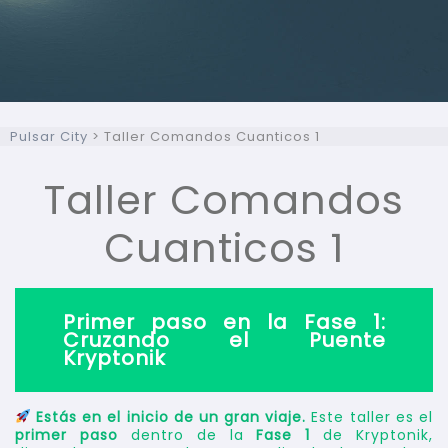
Pulsar City
>
Taller Comandos Cuanticos 1
Taller Comandos
Cuanticos 1
Primer paso en la Fase 1:
Cruzando el Puente
Kryptonik
Estás en el inicio de un gran viaje.
Este taller es el
primer paso
dentro de la
Fase 1
de Kryptonik,