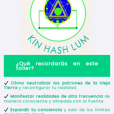
¿Qué recordarás en este
taller?
Cómo neutralizar los patrones de la Vieja
Tierra
y reconfigurar tu realidad.
Manifestar realidades de alta frecuencia
de
manera consciente y alineada con la Fuente.
Expandir tu conciencia
y salir de los límites