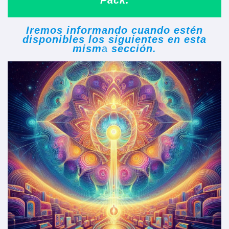
Pack.
Iremos informando cuando estén
disponibles los siguientes en esta
mism
a
sección.