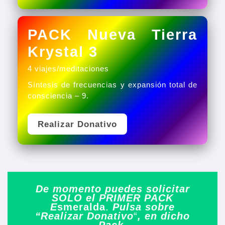
PACK Nueva Tierra
Krystal 3
4 viajes/meditaciones
Síntesis de frecuencias y expansión total de
consciencia – 9.
Realizar Donativo
De momento puedes solicitar
SOLO el PRIMER PACK
E
smeralda
.
Pulsa sobre
“Realizar Donativo
“
, en dicho