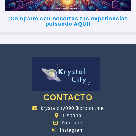
¡Comparte con nosotros tus experiencias
pulsando AQUI!
CONTACTO
krystalcity090@proton.me
España
YouTube
Instagram