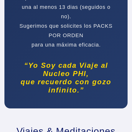
una al menos 13 dias (seguidos o
no).
Sugerimos que solicites los PACKS
POR ORDEN
para una máxima eficacia.
“Yo Soy cada Viaje al
Nucleo PHI,
que recuerdo con gozo
infinito.”
Viajes & Meditaciones