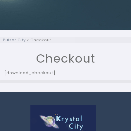
Pulsar City
>
Checkout
Checkout
[download_checkout]