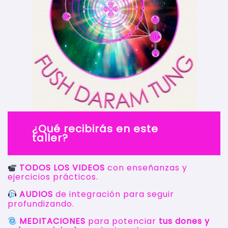
¿Qué recibirás en este
taller?
TODOS LOS VIDEOS
con enseñanzas y
ejercicios prácticos.
AUDIOS
de integración para seguir
profundizando.
MEDITACIONES
para potenciar
tus dones y