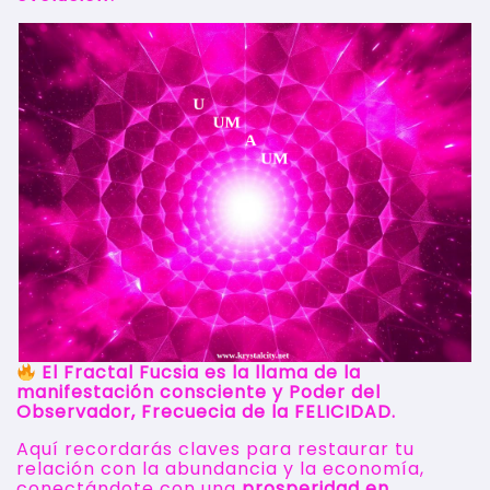
El Fractal Fucsia es la llama de la
manifestación consciente y Poder del
Observador, Frecuecia de la FELICIDAD.
Aquí recordarás claves para restaurar tu
relación con la abundancia y la economía,
conectándote con una
prosperidad en