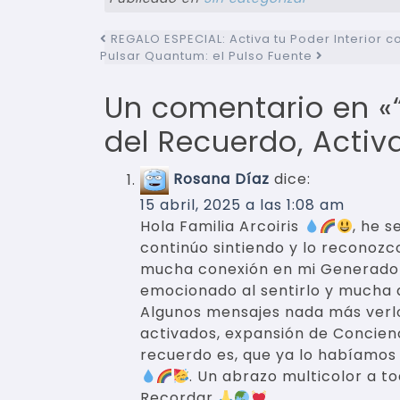
Navegación de ent
REGALO ESPECIAL: Activa tu Poder Interior c
Pulsar Quantum: el Pulso Fuente
Un comentario en «
del Recuerdo, Activ
Rosana Díaz
dice:
15 abril, 2025 a las 1:08 am
Hola Familia Arcoiris
, he 
continúo sintiendo y lo reconoz
mucha conexión en mi Generador
emocionado al sentirlo y mucha a
Algunos mensajes nada más verl
activados, expansión de Concienci
recuerdo es, que ya lo habíamos 
. Un abrazo multicolor a t
Recordar