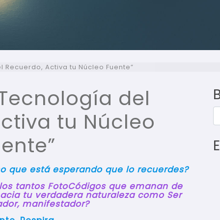
l Recuerdo, Activa tu Núcleo Fuente”
 Tecnología del
B
ctiva tu Núcleo
uente”
eso que está esperando que lo recuerdes?
 los tantos FotoCódigos que emanan de
hacia tu verdadera naturaleza como Ser
ador, manifestador?