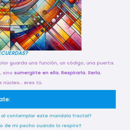
ECUERDAS?
lor guarda una función, un código, una puerta.
, sino
sumergirte en ella. Respirarla. Serla.
 núcleo… eres tú.
ate:
 al contemplar este mandala fractal?
ro de mi pecho cuando lo respiro?