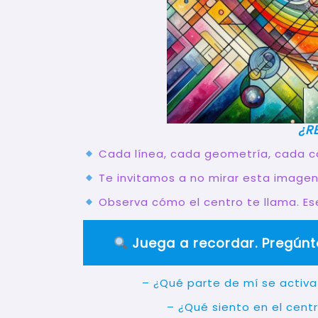
¿R
Cada línea, cada geometría, cada co
Te invitamos a no mirar esta imagen
Observa cómo el centro te llama. Ese
Juega a recordar. Pregúnt
– ¿Qué parte de mí se activa
– ¿Qué siento en el cent