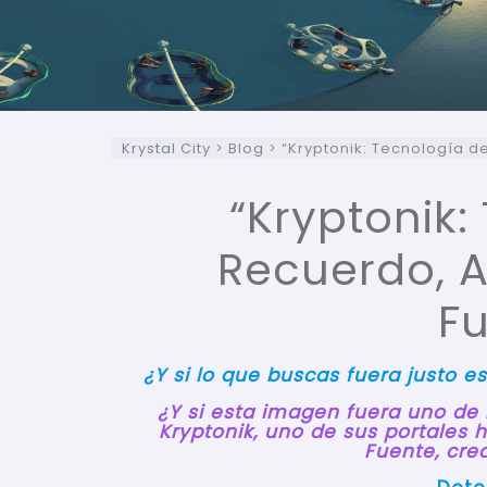
Krystal City
>
Blog
>
“Kryptonik: Tecnología de
“Kryptonik:
Recuerdo, A
F
¿Y si lo que buscas fuera justo 
¿Y si esta imagen fuera uno de
Kryptonik, uno de sus portales 
Fuente, cre