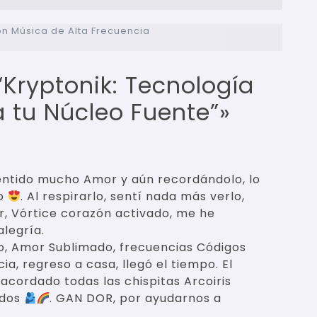
radas
on Música de Alta Frecuencia
“Kryptonik: Tecnología
a tu Núcleo Fuente”
»
sentido mucho Amor y aún recordándolo, lo
co
. Al respirarlo, sentí nada más verlo,
, Vórtice corazón activado, me he
legría.
o, Amor Sublimado, frecuencias Códigos
a, regreso a casa, llegó el tiempo. El
acordado todas las chispitas Arcoiris
odos
. GAN DOR, por ayudarnos a