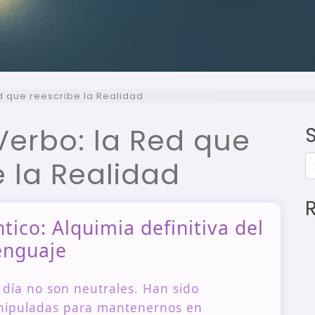
d que reescribe la Realidad
Verbo: la Red que
S
e la Realidad
ico: Alquimia definitiva del
enguaje
ía no son neutrales. Han sido
nipuladas para mantenernos en