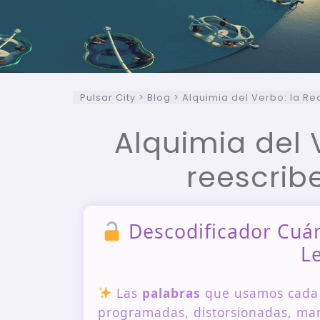
Pulsar City
>
Blog
>
Alquimia del Verbo: la Re
Alquimia del 
reescrib
Descodificador Cuánt
L
Las
palabras
que usamos cada d
programadas, distorsionadas, ma